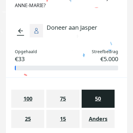
ANNE-MARIE?
Doneer aan Jasper
arrow_back
Opgehaald
Streefbedrag
€33
€5.000
100
75
50
25
15
Anders