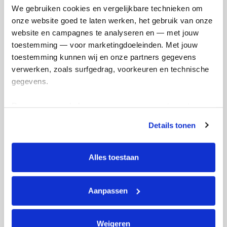
We gebruiken cookies en vergelijkbare technieken om 
onze website goed te laten werken, het gebruik van onze 
Ik wil bijdragen aan de transactiekosten
website en campagnes te analyseren en — met jouw 
en betaal €0.75 extra.
toestemming — voor marketingdoeleinden. Met jouw 
toestemming kunnen wij en onze partners gegevens 
Doneer nu
verwerken, zoals surfgedrag, voorkeuren en technische 
gegevens.
Deze gegevens helpen ons om campagnes te meten, 
prestaties te verbeteren en relevante KWF-content te 
Details tonen
Opgehaald
Streefbedrag
tonen. Je kunt je toestemming op elk moment wijzigen of 
€33
€5.000
intrekken via Cookie instellingen onderaan de pagina. De 
lijst met cookies is te vinden in het tabblad “details”.
Alles toestaan
Doneer
Word lid van ons team
Aanpassen
Jasper's badges
Weigeren