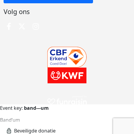
Volg ons
Event key:
band---um
Band’um
band---um