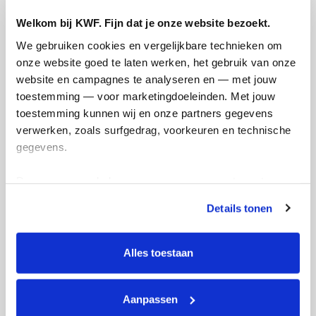
Welkom bij KWF. Fijn dat je onze website bezoekt.
We gebruiken cookies en vergelijkbare technieken om 
onze website goed te laten werken, het gebruik van onze 
website en campagnes te analyseren en — met jouw 
toestemming — voor marketingdoeleinden. Met jouw 
Ik wil bijdragen aan de transactiekosten
toestemming kunnen wij en onze partners gegevens 
en betaal €0.75 extra.
verwerken, zoals surfgedrag, voorkeuren en technische 
gegevens.
Doneer nu
Deze gegevens helpen ons om campagnes te meten, 
prestaties te verbeteren en relevante KWF-content te 
Details tonen
tonen. Je kunt je toestemming op elk moment wijzigen of 
intrekken via Cookie instellingen onderaan de pagina. De 
Opgehaald
Streefbedrag
lijst met cookies is te vinden in het tabblad “details”.
Alles toestaan
€10
€1.000
Aanpassen
Doneer
Word lid van ons team