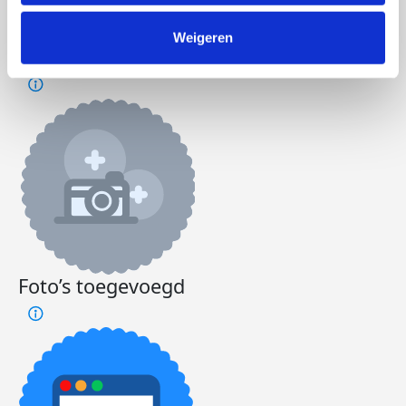
Jasper's badges
Weigeren
Foto’s toegevoegd