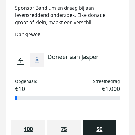
Sponsor Band'um en draag bij aan
levensreddend onderzoek. Elke donatie,
groot of klein, maakt een verschil.
Dankjewel!
Doneer aan Jasper
arrow_back
Opgehaald
Streefbedrag
€10
€1.000
100
75
50