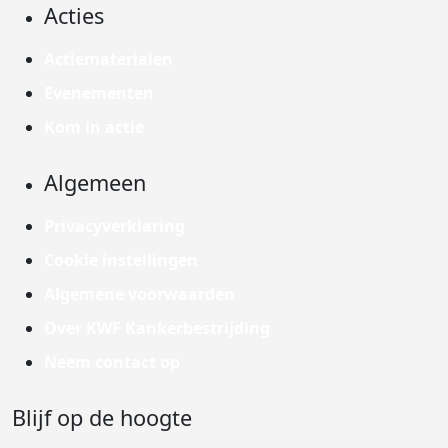
Acties
Actiematerialen
Evenementen
Kom in actie
Algemeen
Privacyverklaring
Cookie instellingen
Algemene voorwaarden
Over KWF Kankerbestrijding
Neem contact op
Blijf op de hoogte