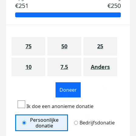
€251
€250
75
50
25
10
7.5
Anders
Doneer
Ik doe een anonieme donatie
Persoonlijke
Bedrijfsdonatie
donatie