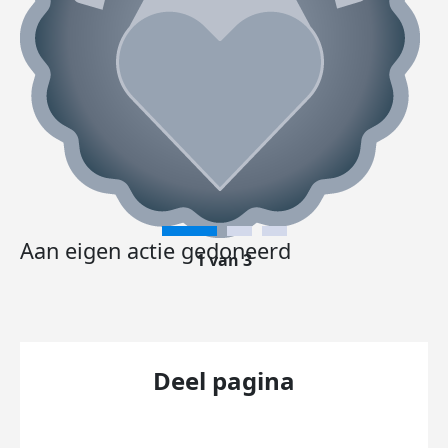
Aan eigen actie gedoneerd
1 van 3
Deel pagina