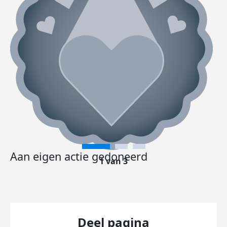
Aan eigen actie gedoneerd
1 van 3
Deel pagina