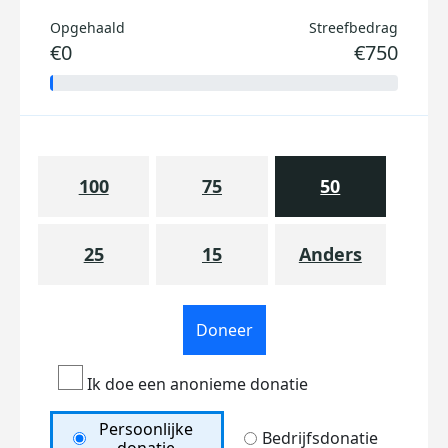
Opgehaald
Streefbedrag
€0
€750
100
75
50
25
15
Anders
Doneer
Ik doe een anonieme donatie
Persoonlijke
Bedrijfsdonatie
donatie