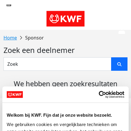
Sponsor
Zoek een deelnemer
We hebben geen zoekresultaten
gevonden
Acties
Welkom bij KWF. Fijn dat je onze website bezoekt.
Actiematerialen
We gebruiken cookies en vergelijkbare technieken om 
Evenementen