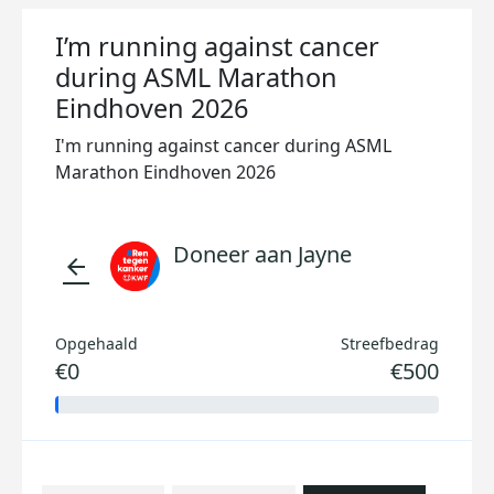
I’m running against cancer
during ASML Marathon
Eindhoven 2026
I'm running against cancer during ASML
Marathon Eindhoven 2026
Doneer aan Jayne
arrow_back
Opgehaald
Streefbedrag
€0
€500