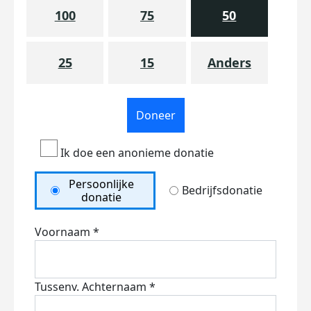
100
75
50
25
15
Anders
Doneer
Ik doe een anonieme donatie
Persoonlijke
Bedrijfsdonatie
donatie
Voornaam *
Tussenv.
Achternaam *