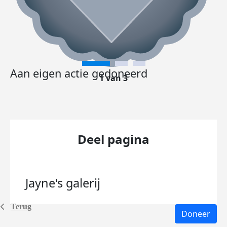
Aan eigen actie gedoneerd
1 van 3
Deel pagina
Jayne's
galerij
Terug
Doneer