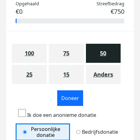
Opgehaald
Streefbedrag
€0
€750
100
75
50
25
15
Anders
Doneer
Ik doe een anonieme donatie
Persoonlijke
Bedrijfsdonatie
donatie