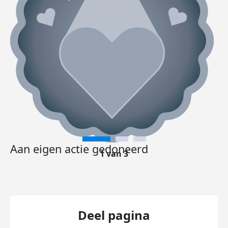
Aan eigen actie gedoneerd
1 van 3
Deel pagina