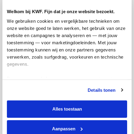
Welkom bij KWF. Fijn dat je onze website bezoekt.
We gebruiken cookies en vergelijkbare technieken om 
onze website goed te laten werken, het gebruik van onze 
website en campagnes te analyseren en — met jouw 
toestemming — voor marketingdoeleinden. Met jouw 
Ik wil bijdragen aan de transactiekosten
toestemming kunnen wij en onze partners gegevens 
en betaal €0.75 extra.
verwerken, zoals surfgedrag, voorkeuren en technische 
gegevens.
Doneer nu
Deze gegevens helpen ons om campagnes te meten, 
prestaties te verbeteren en relevante KWF-content te 
Details tonen
tonen. Je kunt je toestemming op elk moment wijzigen of 
intrekken via Cookie instellingen onderaan de pagina. De 
Opgehaald
Streefbedrag
lijst met cookies is te vinden in het tabblad “details”.
Alles toestaan
€91
€500
Aanpassen
Doneer
Word lid van ons team