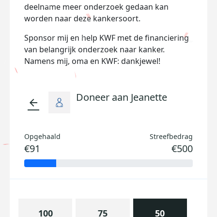
deelname meer onderzoek gedaan kan
worden naar deze kankersoort.
Sponsor mij en help KWF met de financiering
van belangrijk onderzoek naar kanker.
Namens mij, oma en KWF: dankjewel!
Doneer aan Jeanette
arrow_back
Opgehaald
Streefbedrag
€91
€500
100
75
50