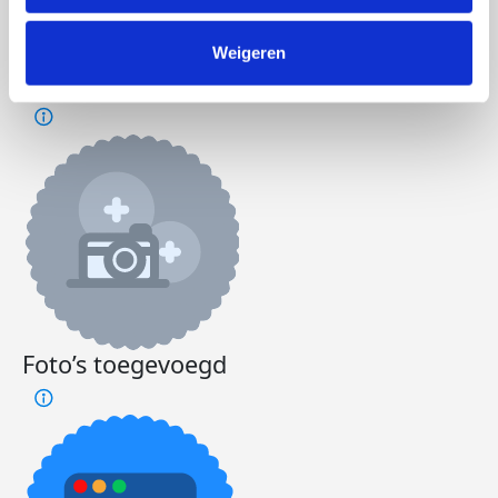
Jeanette's badges
Weigeren
Foto’s toegevoegd