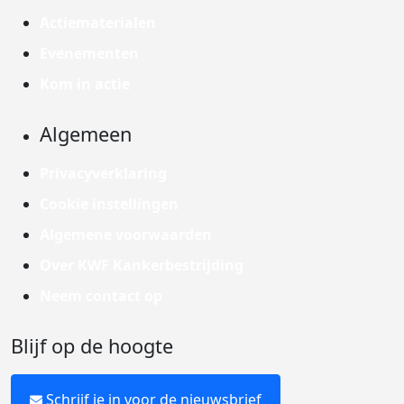
Actiematerialen
Evenementen
Kom in actie
Algemeen
Privacyverklaring
Cookie instellingen
Algemene voorwaarden
Over KWF Kankerbestrijding
Neem contact op
Blijf op de hoogte
Schrijf je in voor de nieuwsbrief