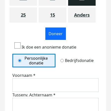
25
15
Anders
Doneer
Ik doe een anonieme donatie
Persoonlijke
Bedrijfsdonatie
donatie
Voornaam *
Tussenv.
Achternaam *