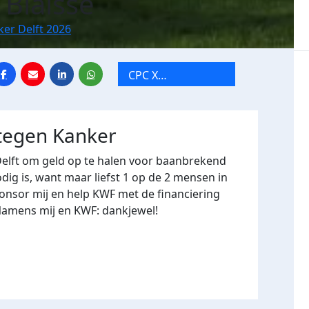
 Blaisse
ker Delft 2026
CPC X
vakantiegangers
 tegen Kanker
Delft om geld op te halen voor baanbrekend
ig is, want maar liefst 1 op de 2 mensen in
onsor mij en help KWF met de financiering
Namens mij en KWF: dankjewel!