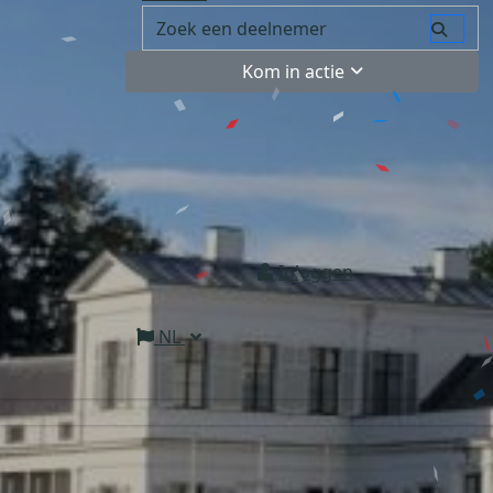
Kom in actie
Inloggen
NL