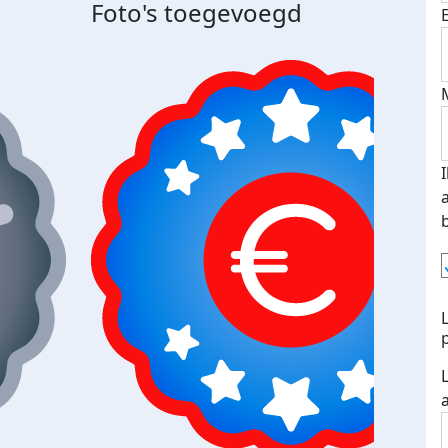
Foto's toegevoegd
Top 