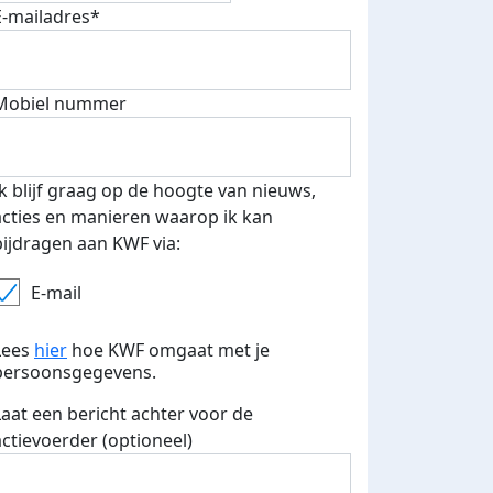
fondsenwerver
E-mails verstuurd
E-mailadres*
Mobiel nummer
Ik blijf graag op de hoogte van nieuws,
acties en manieren waarop ik kan
bijdragen aan KWF via:
E-mail
Lees
hier
hoe KWF omgaat met je
persoonsgegevens.
Laat een bericht achter voor de
actievoerder (optioneel)