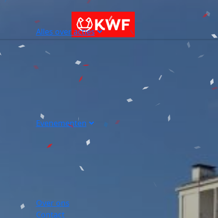
Alles over acties
Evenementen
Over ons
Contact