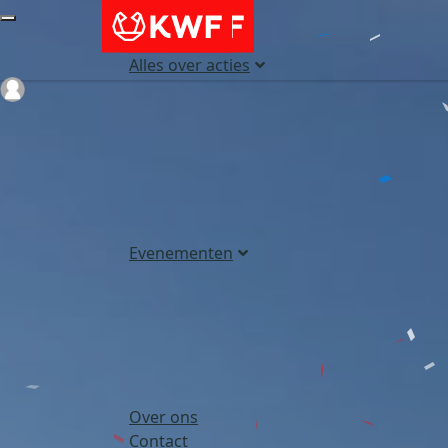
Alles over acties
Login
Evenementen
Over ons
Contact