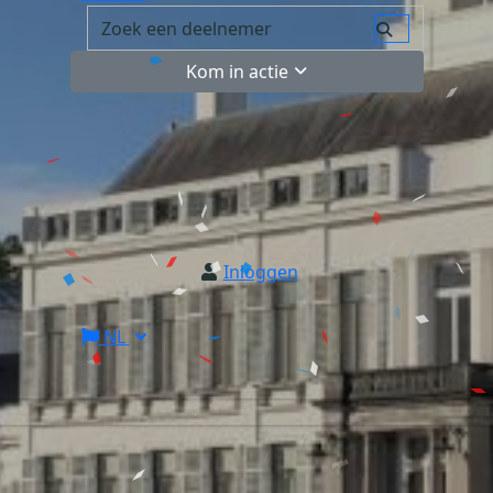
Kom in actie
Inloggen
NL