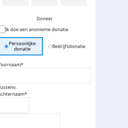
Doneer
Ik doe een anonieme donatie
Donation Type
Persoonlijke
Bedrijfsdonatie
donatie
Voornaam*
Tussenv.
Achternaam*