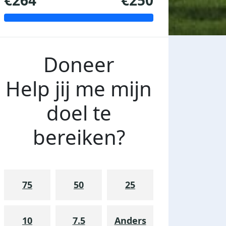
€264
€250
Doneer
Help jij me mijn
doel te
bereiken?
75
50
25
10
7.5
Anders