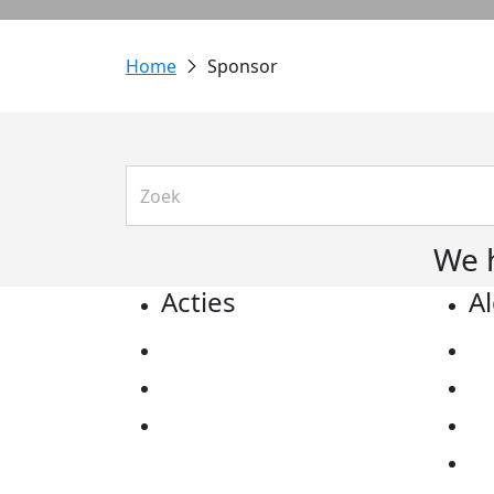
Sponsor
We 
Acties
A
Actiematerialen
Pr
Evenementen
Co
Kom in actie
Al
Ov