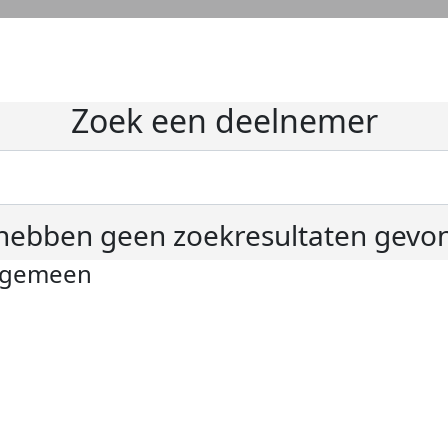
Zoek een deelnemer
hebben geen zoekresultaten gevo
lgemeen
ivacyverklaring
okie instellingen
gemene voorwaarden
er KWF Kankerbestrijding