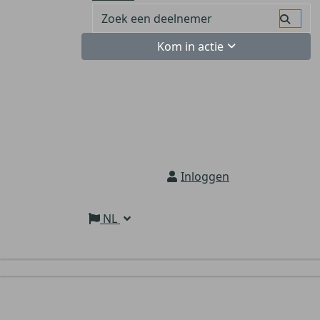
Kom in actie
Inloggen
NL