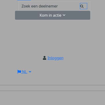
Kom in actie
Inloggen
NL