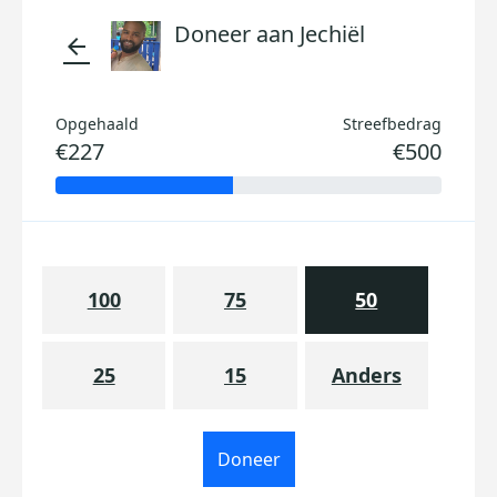
Doneer aan Jechiël
arrow_back
Opgehaald
Streefbedrag
€227
€500
100
75
50
25
15
Anders
Doneer