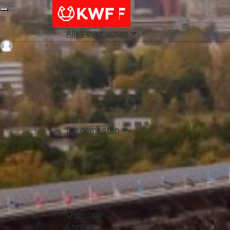
Alles over acties
Login
Evenementen
Over ons
Contact