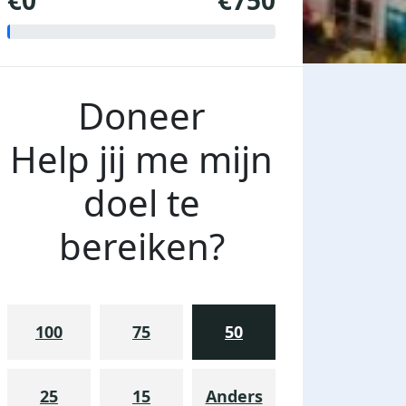
€0
€750
Doneer
Help jij me mijn
doel te
bereiken?
100
75
50
25
15
Anders