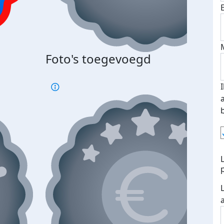
Foto's toegevoegd
€500
verd