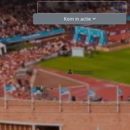
Kom in actie
Inloggen
NL