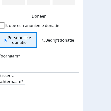
Doneer
Ik doe een anonieme donatie
Donation Type
Persoonlijke
Bedrijfsdonatie
donatie
Voornaam*
Tussenv.
Achternaam*