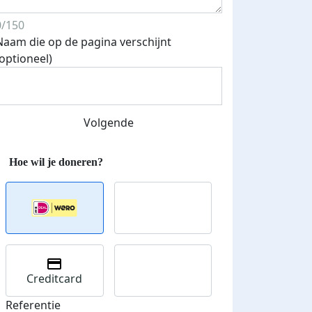
0/150
Naam die op de pagina verschijnt
(optioneel)
Streefbedrag verhoogd
Volgende
Creditcard
Referentie