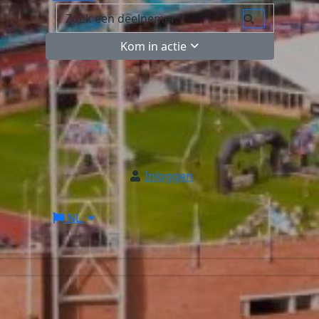
Kom in actie
Inloggen
NL