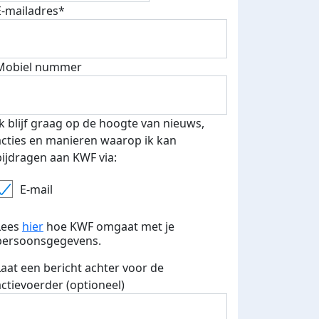
E-mailadres*
Mobiel nummer
 euro opgehaald: t-shirt
E-mails verstuurd
iend
Ik blijf graag op de hoogte van nieuws,
acties en manieren waarop ik kan
bijdragen aan KWF via:
E-mail
Lees
hier
hoe KWF omgaat met je
persoonsgegevens.
Laat een bericht achter voor de
actievoerder (optioneel)