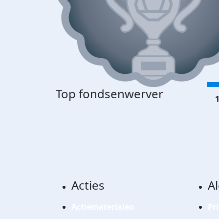
Top fondsenwerver
1
Acties
A
Actiematerialen
Pr