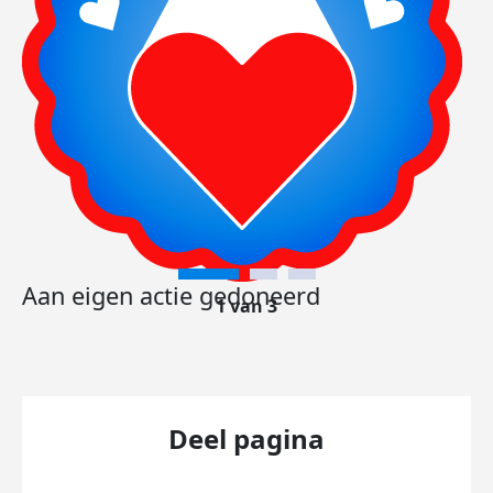
Aan eigen actie gedoneerd
1 van 3
Deel pagina