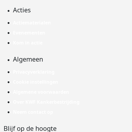
Acties
Actiematerialen
Evenementen
Kom in actie
Algemeen
Privacyverklaring
Cookie instellingen
Algemene voorwaarden
Over KWF Kankerbestrijding
Neem contact op
Blijf op de hoogte