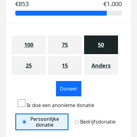
€853
€1.000
100
75
50
25
15
Anders
Doneer
Ik doe een anonieme donatie
Persoonlijke
Bedrijfsdonatie
donatie