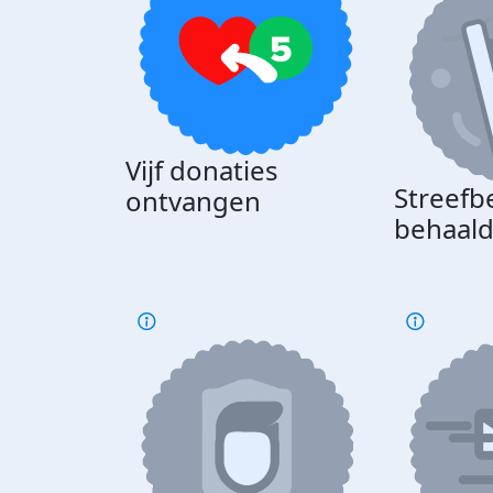
Vijf donaties
Streefb
ontvangen
behaal