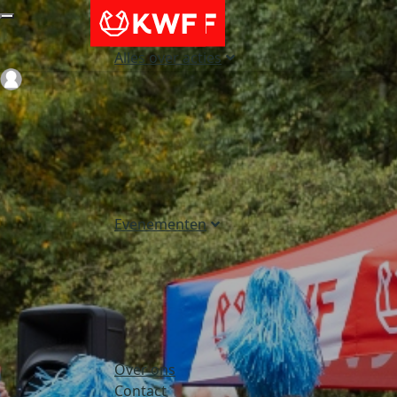
Alles over acties
Login
Evenementen
Over ons
Contact