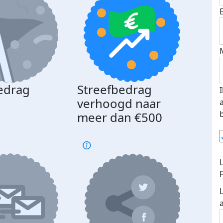
edrag
Streefbedrag
d
verhoogd naar
meer dan €500