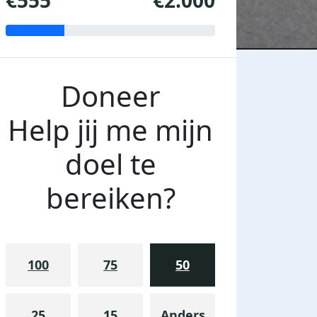
€555
€2.000
Doneer
Help jij me mijn
doel te
bereiken?
100
75
50
25
15
Anders