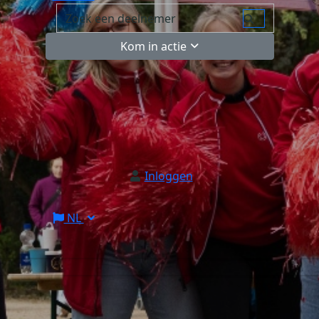
Kom in actie
Inloggen
NL