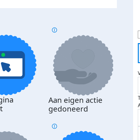
gina
Aan eigen actie
Dona
t
gedoneerd
beda