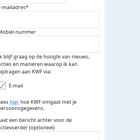
E-mailadres*
Mobiel nummer
Ik blijf graag op de hoogte van nieuws,
acties en manieren waarop ik kan
bijdragen aan KWF via:
E-mail
Lees
hier
hoe KWF omgaat met je
persoonsgegevens.
Laat een bericht achter voor de
actievoerder (optioneel)