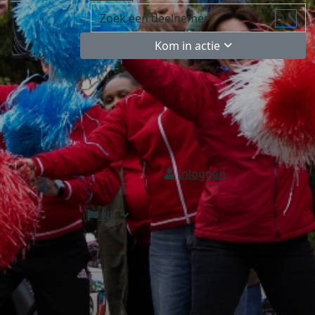
Kom in actie
Inloggen
NL