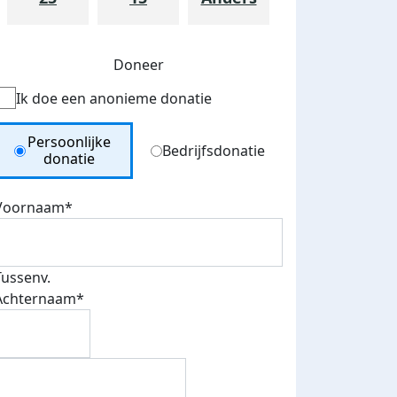
Doneer
Ik doe een anonieme donatie
Donation Type
Persoonlijke
Bedrijfsdonatie
donatie
Voornaam*
Tussenv.
teurs
Achternaam*
nkt