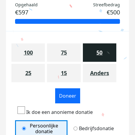
Opgehaald
Streefbedrag
€597
€500
100
75
50
25
15
Anders
Doneer
Ik doe een anonieme donatie
Persoonlijke
Bedrijfsdonatie
donatie