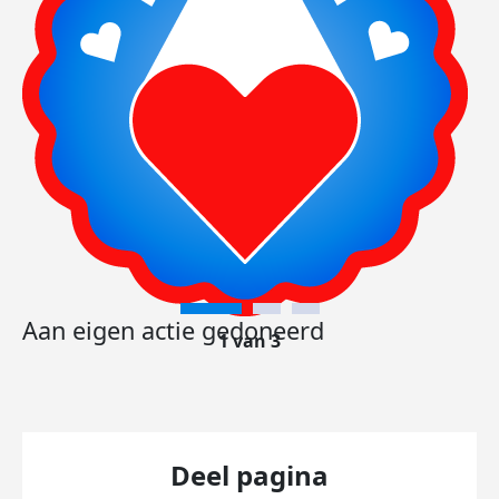
Aan eigen actie gedoneerd
1 van 3
Deel pagina