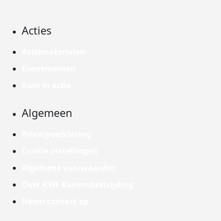
Acties
Actiematerialen
Evenementen
Kom in actie
Algemeen
Privacyverklaring
Cookie instellingen
Algemene voorwaarden
Over KWF Kankerbestrijding
Neem contact op