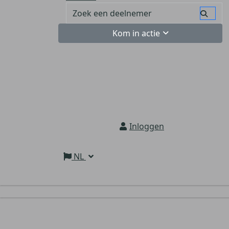
Kom in actie
Inloggen
NL