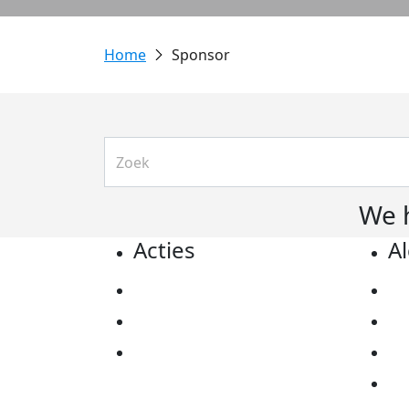
Sponsor
We 
Acties
A
Actiematerialen
Pr
Evenementen
Co
Kom in actie
Al
Ov