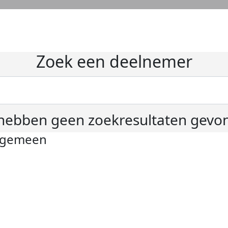
Zoek een deelnemer
hebben geen zoekresultaten gevo
lgemeen
ivacyverklaring
okie instellingen
gemene voorwaarden
er KWF Kankerbestrijding