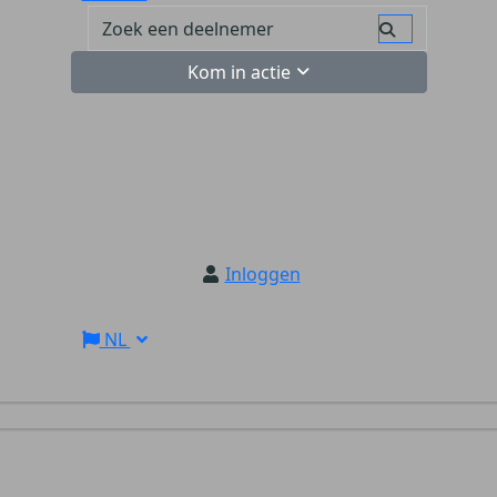
Kom in actie
Inloggen
NL