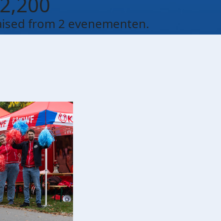
2,200
aised from 2 evenementen.