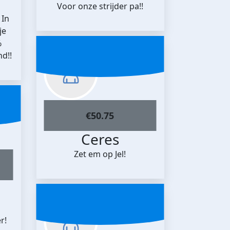
Voor onze strijder pa!!
 In
je
%
nd!!
€
50.75
Ceres
Zet em op Jel!
r!