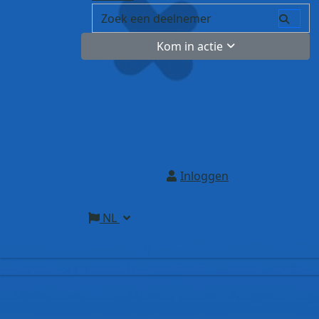
Kom in actie
Inloggen
NL