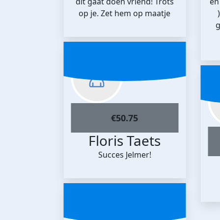
dit gaat doen vriend! Trots
en
op je. Zet hem op maatje
g
€
50.75
Floris Taets
Succes Jelmer!