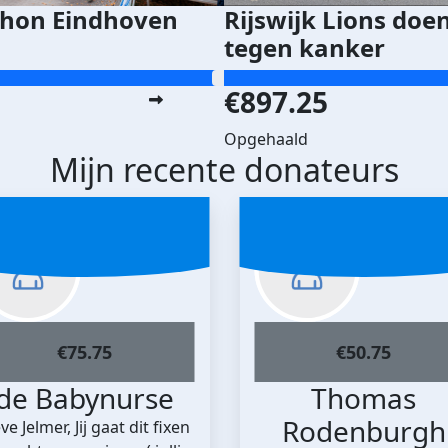
hon Eindhoven
Rijswijk Lions doe
tegen kanker
€897.25
Opgehaald
Mijn recente donateurs
€
75.75
€
50.75
de Babynurse
Thomas
Rodenburgh
ve Jelmer, Jij gaat dit fixen