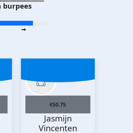
n burpees
€
50.75
Jasmijn
Vincenten