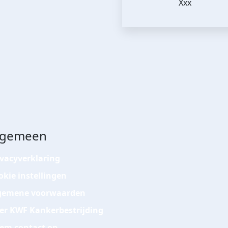
Xxx
lgemeen
ivacyverklaring
okie instellingen
gemene voorwaarden
er KWF Kankerbestrijding
em contact op