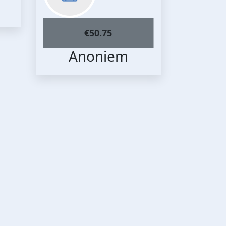
€
50.75
Anoniem