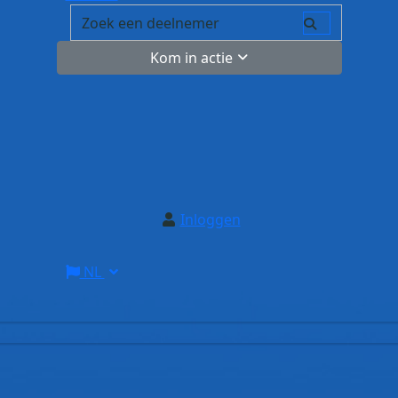
Kom in actie
Inloggen
NL