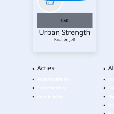
€
50
Urban Strength
Knallen Jel!
Acties
A
Actiematerialen
Pr
Evenementen
Co
Kom in actie
Al
Ov
Ne