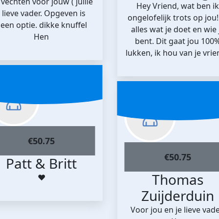
 vechten voor jouw ( jullie
Hey Vriend, wat ben ik
) lieve vader. Opgeven is
ongelofelijk trots op jou!
een optie. dikke knuffel
alles wat je doet en wie 
Hen
bent. Dit gaat jou 100
lukken, ik hou van je vrie
€
50.75
€
50.75
Patt & Britt
Thomas
❤️
Zuijderduin
Voor jou en je lieve vade