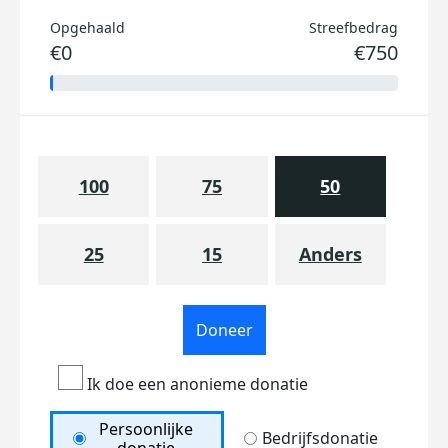
Opgehaald
Streefbedrag
€0
€750
100
75
50
25
15
Anders
Doneer
Ik doe een anonieme donatie
Persoonlijke
Bedrijfsdonatie
donatie