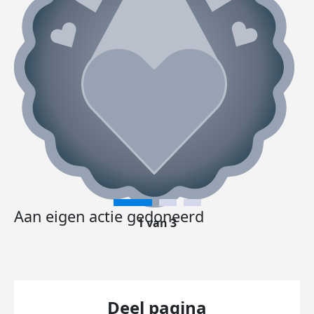
Aan eigen actie gedoneerd
1 van 3
Deel pagina