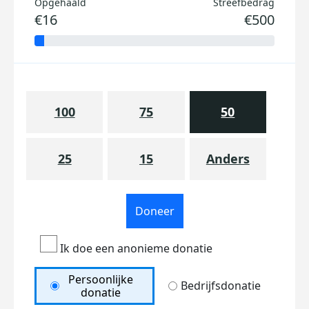
Opgehaald
Streefbedrag
€16
€500
100
75
50
25
15
Anders
Doneer
Ik doe een anonieme donatie
Persoonlijke
Bedrijfsdonatie
donatie