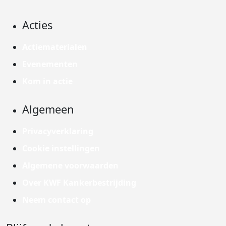
Acties
Actiematerialen
Evenementen
Kom in actie
Algemeen
Privacyverklaring
Cookie instellingen
Algemene voorwaarden
Over KWF Kankerbestrijding
Neem contact op