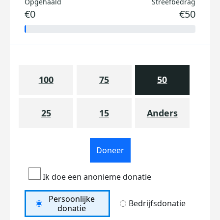
Opgehaald
Streefbedrag
€0
€50
100
75
50
25
15
Anders
Doneer
Ik doe een anonieme donatie
Persoonlijke
Bedrijfsdonatie
donatie