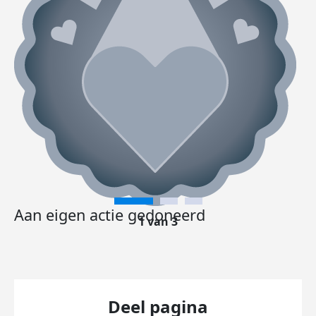
Aan eigen actie gedoneerd
1 van 3
Deel pagina