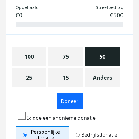
Opgehaald
Streefbedrag
€0
€500
100
75
50
25
15
Anders
Doneer
Ik doe een anonieme donatie
Persoonlijke
Bedrijfsdonatie
donatie