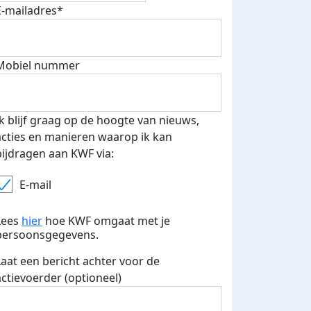
E-mailadres*
Mobiel nummer
Ik blijf graag op de hoogte van nieuws,
acties en manieren waarop ik kan
bijdragen aan KWF via:
E-mail
Lees
hier
hoe KWF omgaat met je
persoonsgegevens.
Laat een bericht achter voor de
actievoerder (optioneel)