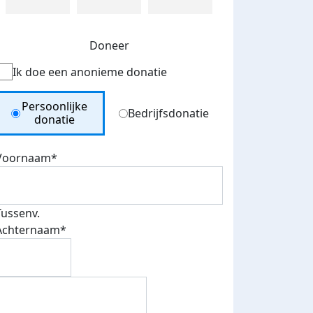
Doneer
Ik doe een anonieme donatie
Donation Type
Persoonlijke
Bedrijfsdonatie
donatie
Voornaam*
Tussenv.
Achternaam*