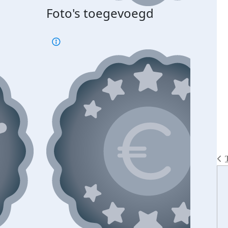
Foto's toegevoegd
€500
verd