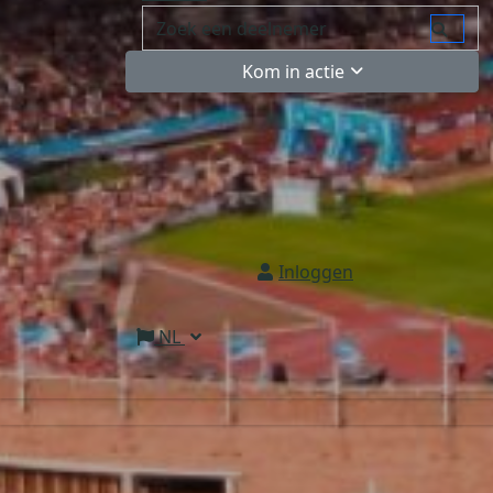
Kom in actie
Inloggen
NL