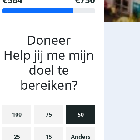
€564
€750
Doneer
Help jij me mijn
doel te
bereiken?
100
75
50
25
15
Anders