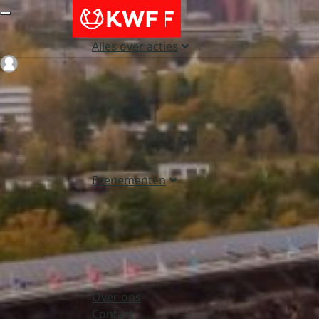
Alles over acties
Login
Evenementen
Over ons
Contact