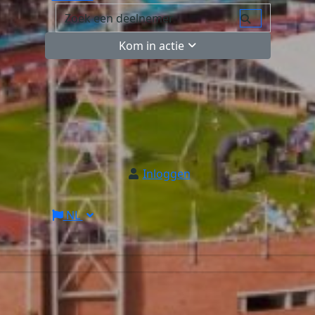
Kom in actie
Inloggen
NL