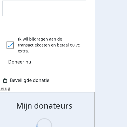
 euro opgehaald: t-shirt
E-mails verstuurd
iend
Ik wil bijdragen aan de
transactiekosten
en betaal €0,75
extra.
Doneer nu
Terug
Mijn donateurs