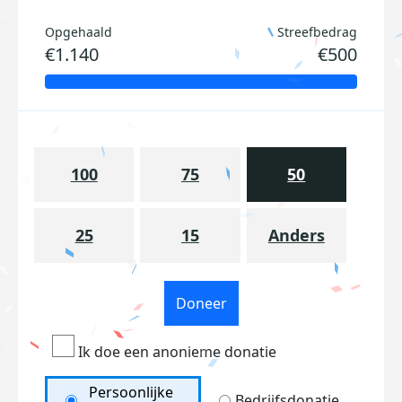
Opgehaald
Streefbedrag
€1.140
€500
100
75
50
25
15
Anders
Doneer
Ik doe een anonieme donatie
Persoonlijke
Bedrijfsdonatie