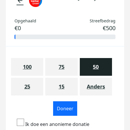
arrow_back
Opgehaald
Streefbedrag
€0
€500
100
75
50
25
15
Anders
Doneer
Ik doe een anonieme donatie