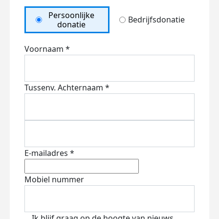
Persoonlijke
Bedrijfsdonatie
donatie
Voornaam *
Tussenv.
Achternaam *
E-mailadres *
Mobiel nummer
Ik blijf graag op de hoogte van nieuws,