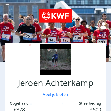
Jeroen Achterkamp
Voel je kloten
Opgehaald
Streefbedrag
€378
€500