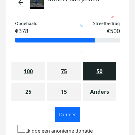
arrow_back
Opgehaald
Streefbedrag
€378
€500
100
75
50
25
15
Anders
Doneer
Ik doe een anonieme donatie