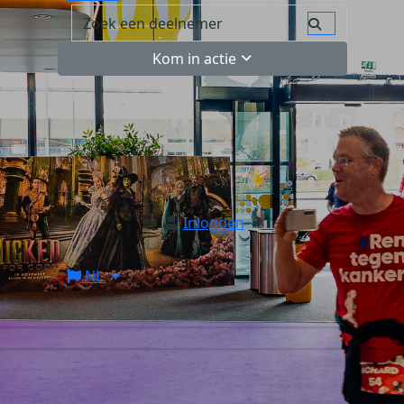
Kom in actie
Inloggen
NL