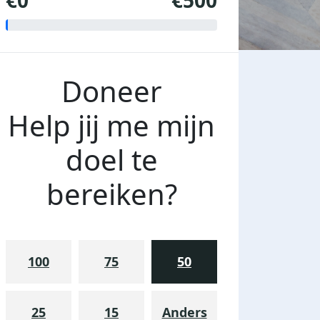
€0
€500
Doneer
Help jij me mijn
doel te
bereiken?
100
75
50
25
15
Anders