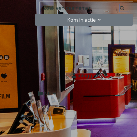
Kom in actie
Inloggen
NL