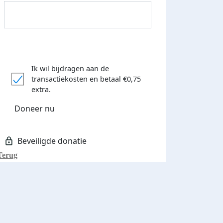
Donateurs bedankt
Ik wil bijdragen aan de
transactiekosten
en betaal €0,75
extra.
Doneer nu
Terug