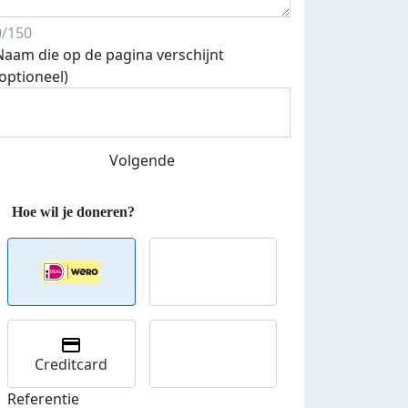
0/150
Naam die op de pagina verschijnt
(optioneel)
Streefbedrag verhoogd
Volgende
Creditcard
Referentie