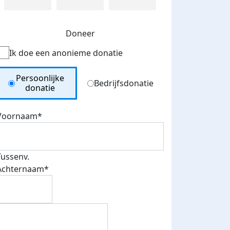
Doneer
Ik doe een anonieme donatie
Donation Type
Persoonlijke
Bedrijfsdonatie
donatie
Voornaam*
Tussenv.
Achternaam*