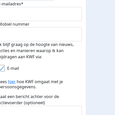
E-mailadres*
E-mails verstuurd
Mobiel nummer
Ik blijf graag op de hoogte van nieuws,
acties en manieren waarop ik kan
bijdragen aan KWF via:
E-mail
Lees
hier
hoe KWF omgaat met je
persoonsgegevens.
Laat een bericht achter voor de
actievoerder (optioneel)