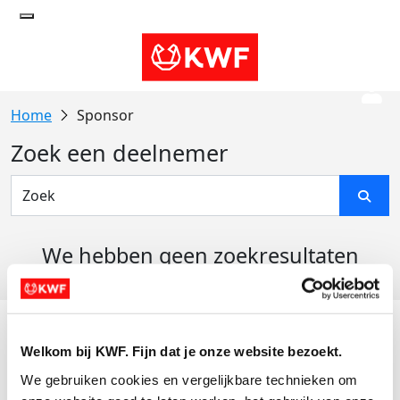
Sponsor
Zoek een deelnemer
We hebben geen zoekresultaten
gevonden
Acties
Welkom bij KWF. Fijn dat je onze website bezoekt.
Actiematerialen
We gebruiken cookies en vergelijkbare technieken om 
Evenementen