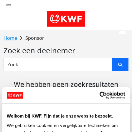
Sponsor
Zoek een deelnemer
We hebben geen zoekresultaten
gevonden
Acties
Welkom bij KWF. Fijn dat je onze website bezoekt.
Actiematerialen
We gebruiken cookies en vergelijkbare technieken om 
Evenementen