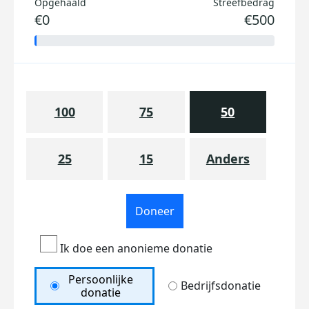
Opgehaald
Streefbedrag
€0
€500
100
75
50
25
15
Anders
Doneer
Ik doe een anonieme donatie
Persoonlijke
Bedrijfsdonatie
donatie