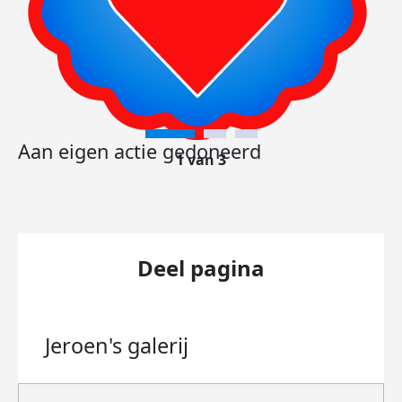
Aan eigen actie gedoneerd
1 van 3
Deel pagina
Jeroen's
galerij