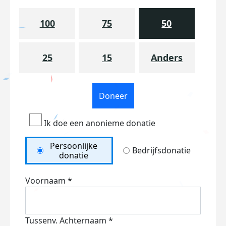
100
75
50
25
15
Anders
Doneer
Ik doe een anonieme donatie
Persoonlijke
Bedrijfsdonatie
donatie
Voornaam *
Tussenv.
Achternaam *