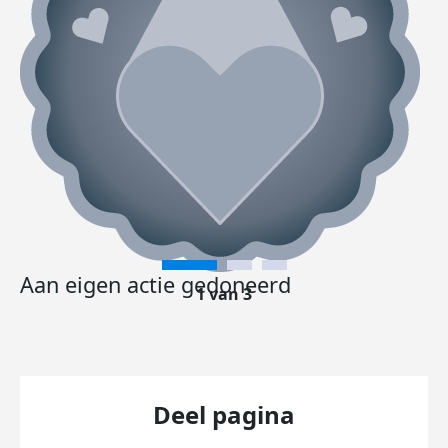
Aan eigen actie gedoneerd
1 van 3
Deel pagina