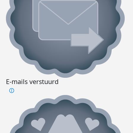
E-mails verstuurd