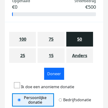
Opgehaald
Streefbedrag
€0
€500
100
75
50
25
15
Anders
Doneer
Ik doe een anonieme donatie
Persoonlijke
Bedrijfsdonatie
donatie