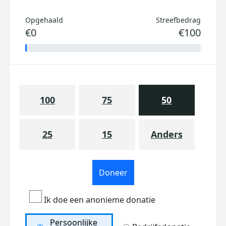
Opgehaald
Streefbedrag
€0
€100
100
75
50
25
15
Anders
Doneer
Ik doe een anonieme donatie
Persoonlijke