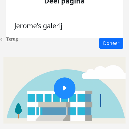
Deel pagina
Jerome's
galerij
Terug
Doneer