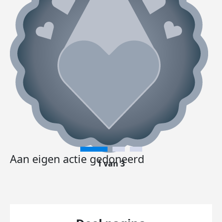
Aan eigen actie gedoneerd
1 van 3