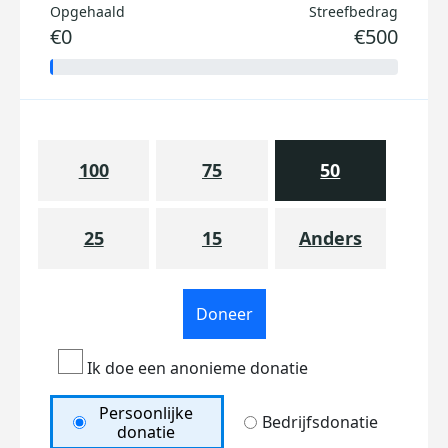
Opgehaald
Streefbedrag
€0
€500
100
75
50
25
15
Anders
Doneer
Ik doe een anonieme donatie
Persoonlijke
Bedrijfsdonatie
donatie