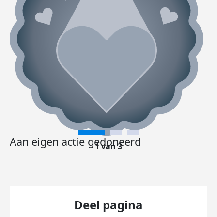
Aan eigen actie gedoneerd
1 van 3
Deel pagina