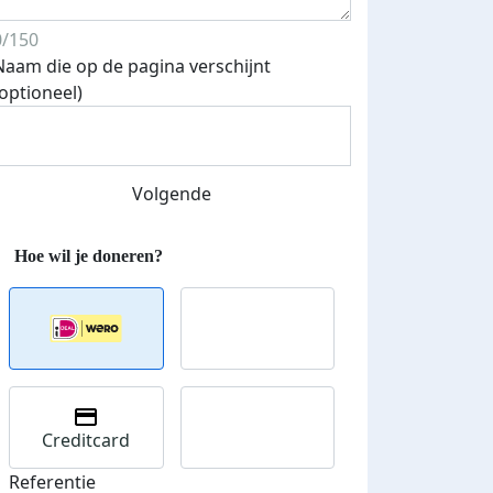
0/150
Naam die op de pagina verschijnt
(optioneel)
Streefbedrag verhoogd
Volgende
Creditcard
Referentie