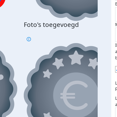
Bij 
Foto's toegevoegd
je je