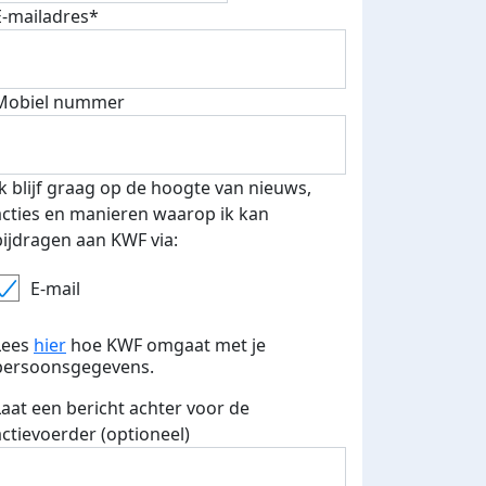
E-mailadres*
500 euro aan donaties ontvang
E-mails verstuurd
 speciale KWF t-shirt!
Mobiel nummer
Ik blijf graag op de hoogte van nieuws,
acties en manieren waarop ik kan
bijdragen aan KWF via:
E-mail
Lees
hier
hoe KWF omgaat met je
persoonsgegevens.
Laat een bericht achter voor de
actievoerder (optioneel)