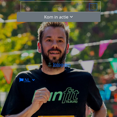
Kom in actie
Inloggen
NL