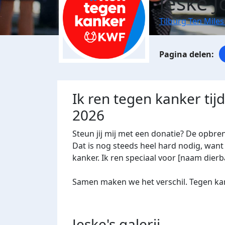
Jeske 
Tilburg Ten Miles
Ik ren tegen kanker tij
2026
Steun jij mij met een donatie? De opbre
Dat is nog steeds heel hard nodig, want 
kanker. Ik ren speciaal voor [naam dierba
Samen maken we het verschil. Tegen kan
Jeske's
galerij