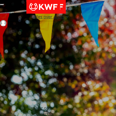
Alles over acties
Login
Evenementen
Over ons
Contact