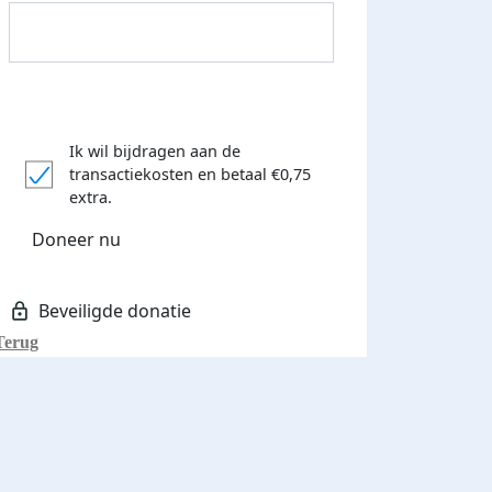
Ik wil bijdragen aan de
transactiekosten
en betaal €0,75
Donateurs bedankt
extra.
Doneer nu
Terug