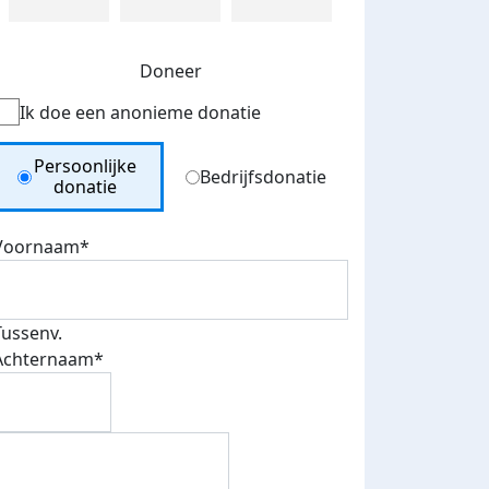
Doneer
Ik doe een anonieme donatie
Donation Type
Persoonlijke
Bedrijfsdonatie
donatie
Voornaam*
Tussenv.
Achternaam*