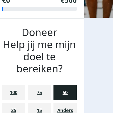
€0
€500
Doneer
Help jij me mijn
doel te
bereiken?
100
75
50
25
15
Anders