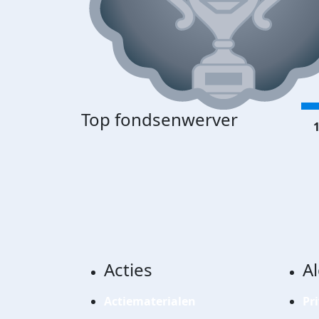
Top fondsenwerver
1
Acties
A
Actiematerialen
Pr