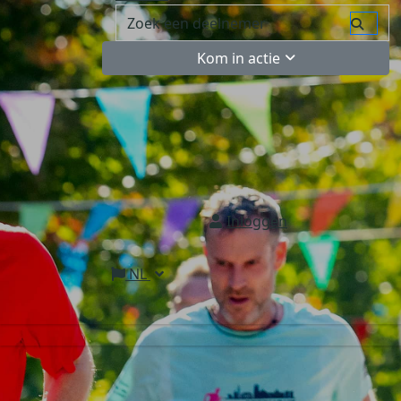
Kom in actie
Inloggen
NL