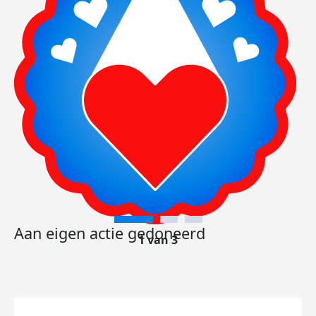
Aan eigen actie gedoneerd
1 van 3