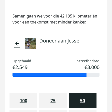
Samen gaan we voor die 42,195 kilometer én
voor een toekomst met minder kanker.
Doneer aan Jesse
arrow_back
Opgehaald
Streefbedrag
€2.549
€3.000
100
75
50