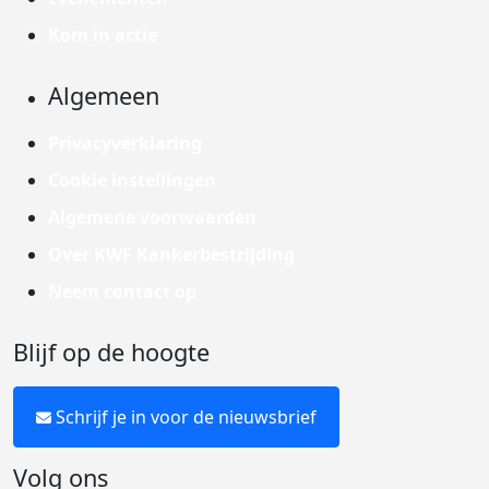
Kom in actie
Algemeen
Privacyverklaring
Cookie instellingen
Algemene voorwaarden
Over KWF Kankerbestrijding
Neem contact op
Blijf op de hoogte
Schrijf je in voor de nieuwsbrief
Volg ons