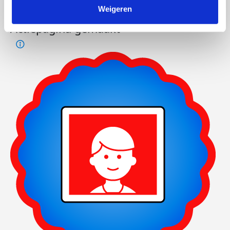
mei)
Weigeren
Actiepagina gemaakt
Week
Week