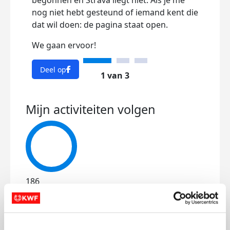
begonnen en Strava liegt niet. Als je me
Het 
nog niet hebt gesteund of iemand kent die
een 
dat wil doen: de pagina staat open.
Magg
🧑‍🍳
We gaan ervoor!
In he
Deel op
sport
1 van 3
hart
laat
Mijn activiteiten volgen
pas 
Ik bl
kunt 
prec
Elke 
186
run,
kms
KWF 
Mijn afstandsdoel
21 kms
Het 