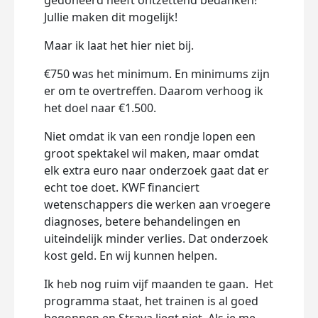
gedoneerd heeft ontzettend bedanken!
Jullie maken dit mogelijk!
Maar ik laat het hier niet bij.
€750 was het minimum. En minimums zijn
er om te overtreffen. Daarom verhoog ik
het doel naar €1.500.
Niet omdat ik van een rondje lopen een
Week
groot spektakel wil maken, maar omdat
zijn 
elk extra euro naar onderzoek gaat dat er
echt toe doet. KWF financiert
Ik b
wetenschappers die werken aan vroegere
gaat
diagnoses, betere behandelingen en
wild
uiteindelijk minder verlies. Dat onderzoek
op d
kost geld. En wij kunnen helpen.
Zodat
niet 
Ik heb nog ruim vijf maanden te gaan. Het
sche
programma staat, het trainen is al goed