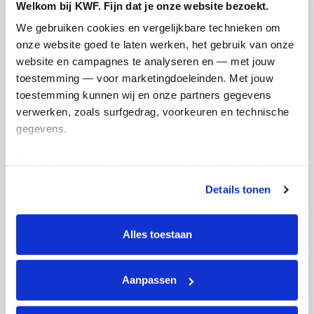
Welkom bij KWF. Fijn dat je onze website bezoekt.
Jesse's badges
Week
We gebruiken cookies en vergelijkbare technieken om 
onze website goed te laten werken, het gebruik van onze 
website en campagnes te analyseren en — met jouw 
toestemming — voor marketingdoeleinden. Met jouw 
toestemming kunnen wij en onze partners gegevens 
verwerken, zoals surfgedrag, voorkeuren en technische 
gegevens.
Week
Deze gegevens helpen ons om campagnes te meten, 
prestaties te verbeteren en relevante KWF-content te 
Details tonen
tonen. Je kunt je toestemming op elk moment wijzigen of 
intrekken via Cookie instellingen onderaan de pagina. De 
lijst met cookies is te vinden in het tabblad “details”.
Alles toestaan
Aanpassen
FASE