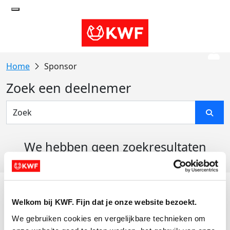
Sponsor
Zoek een deelnemer
We hebben geen zoekresultaten
gevonden
Acties
Welkom bij KWF. Fijn dat je onze website bezoekt.
Actiematerialen
We gebruiken cookies en vergelijkbare technieken om 
Evenementen