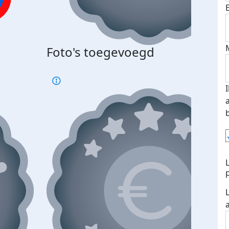
Foto's toegevoegd
€500
verd