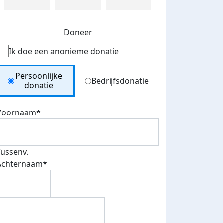
Doneer
Ik doe een anonieme donatie
Donation Type
Persoonlijke
Bedrijfsdonatie
donatie
Voornaam*
Tussenv.
Achternaam*