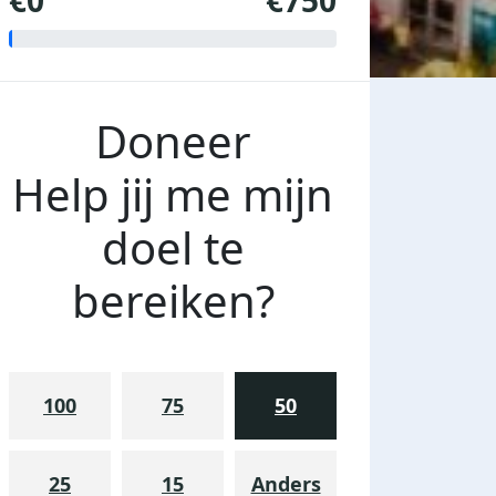
€0
€750
Doneer
Help jij me mijn
doel te
bereiken?
100
75
50
25
15
Anders