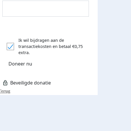
Ik wil bijdragen aan de
transactiekosten
en betaal €0,75
Donateurs bedankt
extra.
Doneer nu
Terug