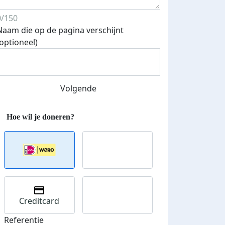
0/150
Naam die op de pagina verschijnt
(optioneel)
Streefbedrag verhoogd
Volgende
Creditcard
Referentie