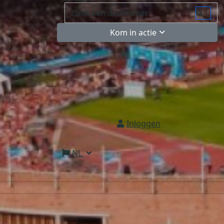
Kom in actie
Inloggen
NL