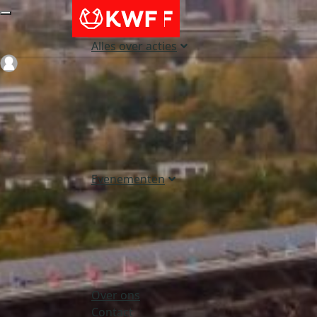
Alles over acties
Login
Evenementen
Over ons
Contact