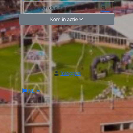
Kom in actie
Inloggen
NL