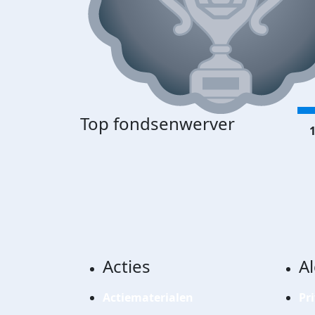
Top fondsenwerver
1
Acties
A
Actiematerialen
Pr