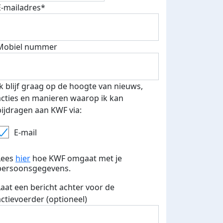
E-mailadres*
Mobiel nummer
 euro opgehaald: t-shirt
E-mails verstuurd
iend
Ik blijf graag op de hoogte van nieuws,
acties en manieren waarop ik kan
bijdragen aan KWF via:
E-mail
Lees
hier
hoe KWF omgaat met je
persoonsgegevens.
Laat een bericht achter voor de
actievoerder (optioneel)