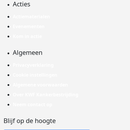
Acties
Actiematerialen
Evenementen
Kom in actie
Algemeen
Privacyverklaring
Cookie instellingen
Algemene voorwaarden
Over KWF Kankerbestrijding
Neem contact op
Blijf op de hoogte