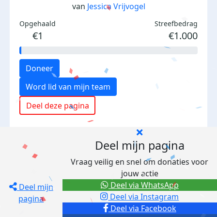
van
Jessica Vrijvogel
Opgehaald
Streefbedrag
€1
€1.000
Doneer
Word lid van mijn team
Deel deze pagina
Deel mijn pagina
Vraag veilig en snel om donaties voor
jouw actie
Deel via WhatsApp
Deel mijn
Deel via Instagram
pagina
Deel via Facebook