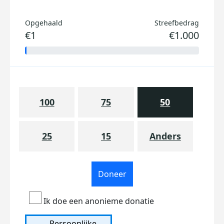
Opgehaald
Streefbedrag
€1
€1.000
100
75
50
25
15
Anders
Doneer
Ik doe een anonieme donatie
Persoonlijke