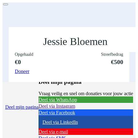
Jessie Bloemen
Opgehaald
Streefbedrag
€0
€500
Doneer
Deel mijn pagina
Vraag veilig en snel om donaties voor jouw actie
Deel via WhatsApp
Deel via Instagram
Deel mijn pagina
Deel via Facebook
Deel via LinkedIn
Deel via e-mail