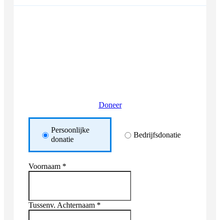
€100
€75
€50
€25
€15
Doneer
Persoonlijke
Bedrijfsdonatie
donatie
Voornaam *
Tussenv.
Achternaam *