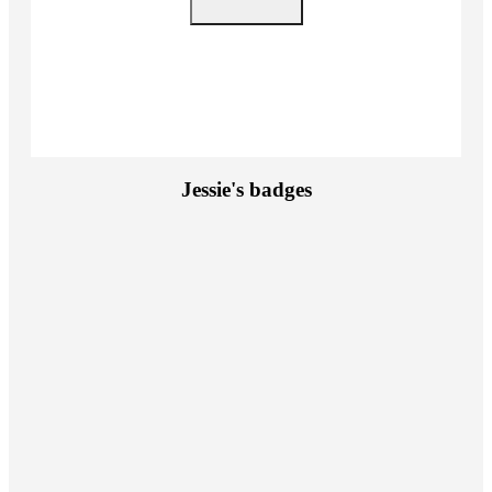
Jessie's badges
Actiepagina gemaakt
Foto's toegevoegd
E-mails verstuurd