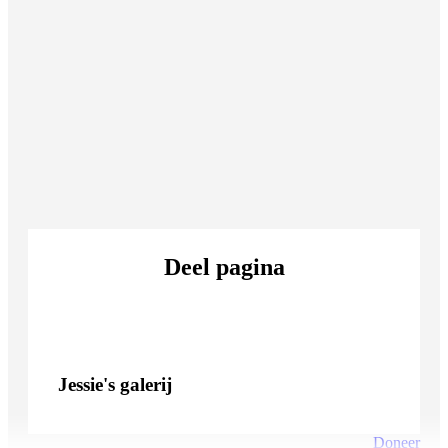
Donateurs bedankt
Bij 500 euro aan donaties ontvang je je speciale KWF t-
shirt!
Deel pagina
Jessie's
galerij
Doneer