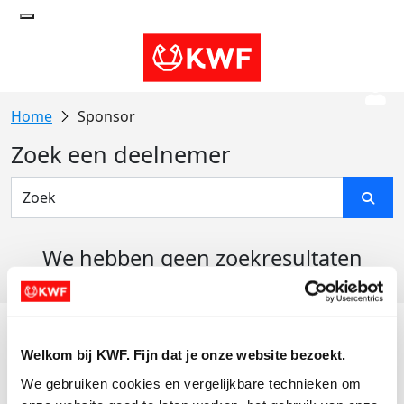
Sponsor
Zoek een deelnemer
We hebben geen zoekresultaten
gevonden
Acties
Welkom bij KWF. Fijn dat je onze website bezoekt.
Actiematerialen
We gebruiken cookies en vergelijkbare technieken om 
Evenementen