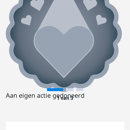
Aan eigen actie gedoneerd
1 van 3