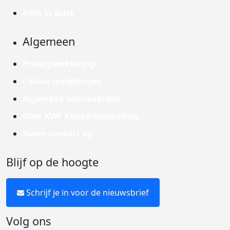
Kom in actie
Algemeen
Privacyverklaring
Cookie instellingen
Algemene voorwaarden
Over KWF Kankerbestrijding
Neem contact op
Blijf op de hoogte
Schrijf je in voor de nieuwsbrief
Volg ons