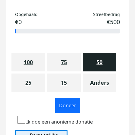
Opgehaald
Streefbedrag
€0
€500
100
75
50
25
15
Anders
Doneer
Ik doe een anonieme donatie