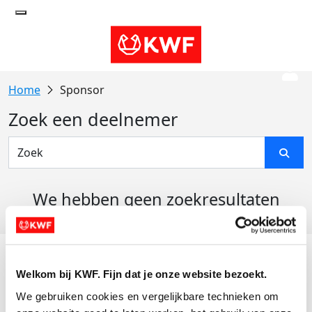
Sponsor
Zoek een deelnemer
We hebben geen zoekresultaten
gevonden
Acties
Welkom bij KWF. Fijn dat je onze website bezoekt.
Actiematerialen
We gebruiken cookies en vergelijkbare technieken om 
Evenementen