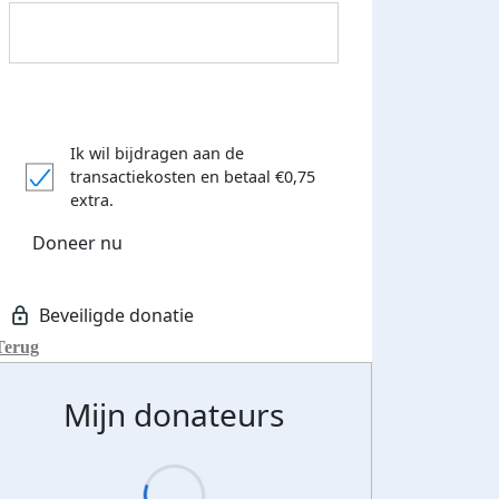
Ik wil bijdragen aan de
transactiekosten
en betaal €0,75
Donateurs bedankt
extra.
Doneer nu
Terug
Mijn donateurs