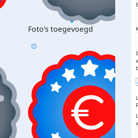
Foto's toegevoegd
€500
verd