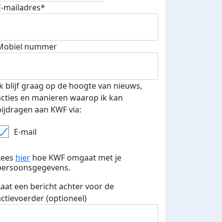
E-mailadres*
 euro opgehaald: t-shirt
E-mails verstuurd
Mobiel nummer
iend
Ik blijf graag op de hoogte van nieuws,
acties en manieren waarop ik kan
bijdragen aan KWF via:
E-mail
Lees
hier
hoe KWF omgaat met je
persoonsgegevens.
Laat een bericht achter voor de
actievoerder (optioneel)