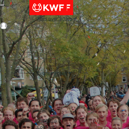
Alles over acties
Login
Evenementen
Over ons
Contact