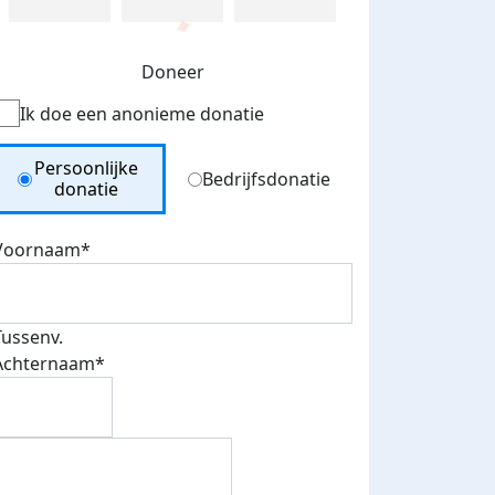
Doneer
Ik doe een anonieme donatie
Donation Type
Persoonlijke
Bedrijfsdonatie
donatie
Voornaam*
Tussenv.
Achternaam*