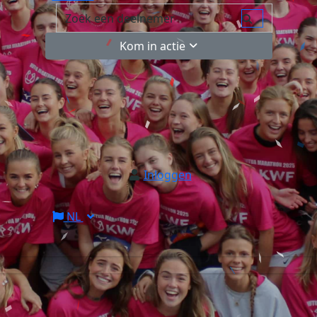
Kom in actie
Inloggen
NL