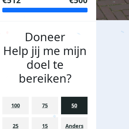
€512
€500
Doneer
Help jij me mijn
doel te
bereiken?
100
75
50
25
15
Anders