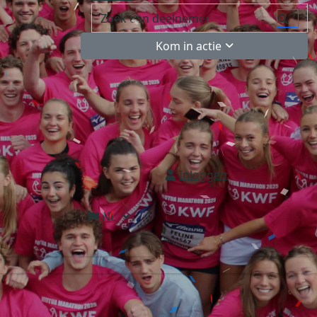
Kom in actie
Inloggen
NL