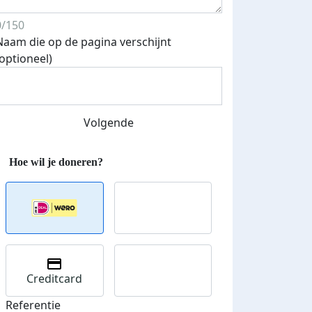
0/150
Naam die op de pagina verschijnt
(optioneel)
Streefbedrag verhoogd
Volgende
Creditcard
Referentie