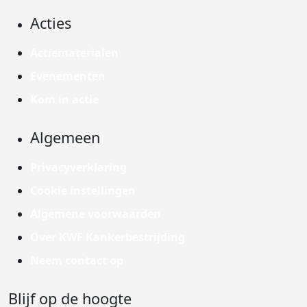
Acties
Actiematerialen
Evenementen
Kom in actie
Algemeen
Privacyverklaring
Cookie instellingen
Algemene voorwaarden
Over KWF Kankerbestrijding
Neem contact op
Blijf op de hoogte