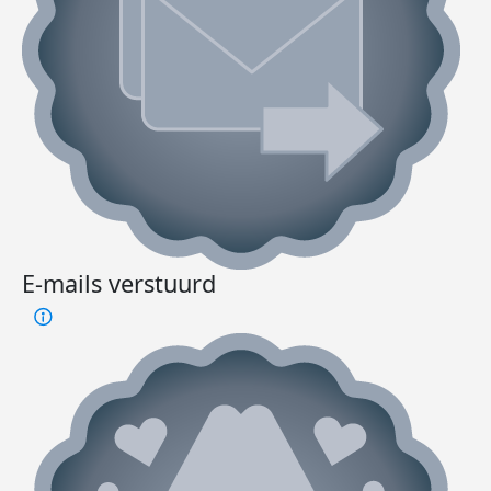
E-mails verstuurd