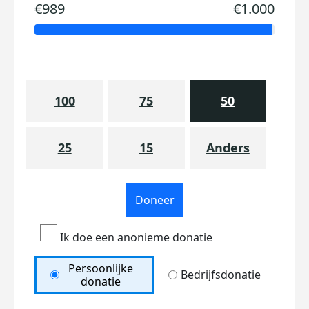
€989
€1.000
100
75
50
25
15
Anders
Doneer
Ik doe een anonieme donatie
Persoonlijke
Bedrijfsdonatie
donatie