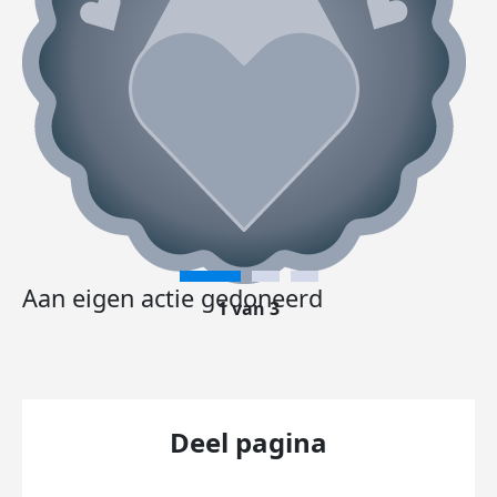
Aan eigen actie gedoneerd
1 van 3
Deel pagina