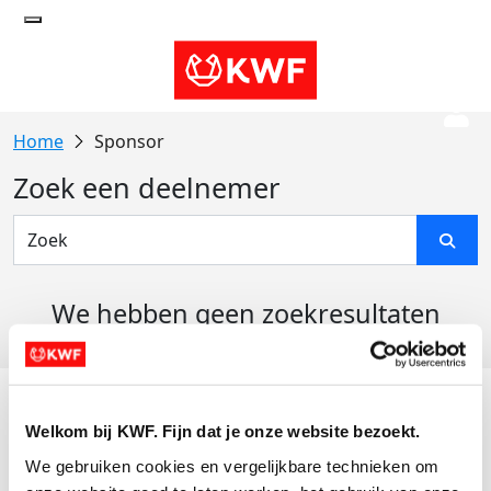
Sponsor
Zoek een deelnemer
We hebben geen zoekresultaten
gevonden
Acties
Welkom bij KWF. Fijn dat je onze website bezoekt.
Actiematerialen
We gebruiken cookies en vergelijkbare technieken om 
Evenementen