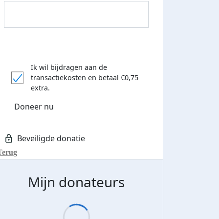
Ik wil bijdragen aan de
transactiekosten
en betaal €0,75
Donateurs bedankt
extra.
Doneer nu
Terug
Mijn donateurs