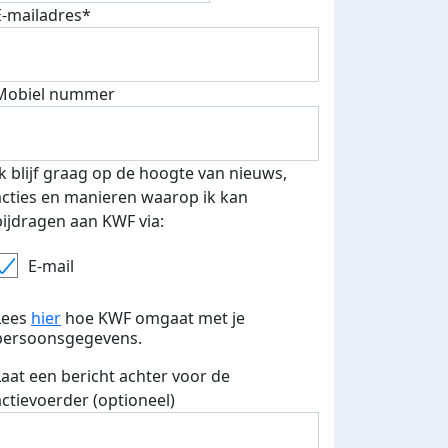
E-mailadres*
Mobiel nummer
 euro opgehaald: t-shirt
E-mails verstuurd
iend
Ik blijf graag op de hoogte van nieuws,
acties en manieren waarop ik kan
bijdragen aan KWF via:
E-mail
Lees
hier
hoe KWF omgaat met je
persoonsgegevens.
Laat een bericht achter voor de
actievoerder (optioneel)