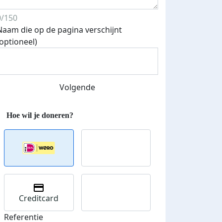
0/150
Naam die op de pagina verschijnt
(optioneel)
Streefbedrag verhoogd
Volgende
Creditcard
Referentie