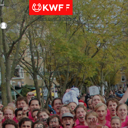
Alles over acties
Login
Evenementen
Over ons
Contact