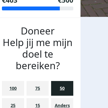
€403
€500
Doneer
Help jij me mijn
doel te
bereiken?
100
75
50
25
15
Anders