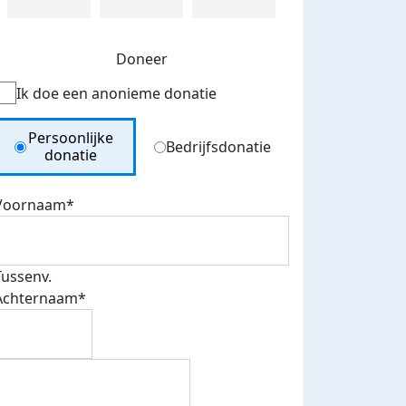
Doneer
Ik doe een anonieme donatie
Donation Type
Persoonlijke
Bedrijfsdonatie
donatie
Voornaam*
Tussenv.
Achternaam*