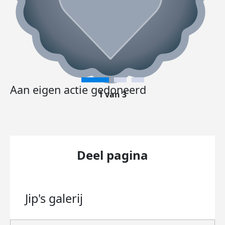
Aan eigen actie gedoneerd
1 van 3
Deel pagina
Jip's
galerij