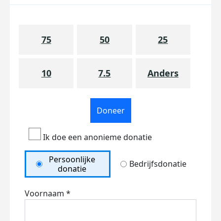
75
50
25
10
7.5
Anders
Doneer
Ik doe een anonieme donatie
Persoonlijke
Bedrijfsdonatie
donatie
Voornaam *