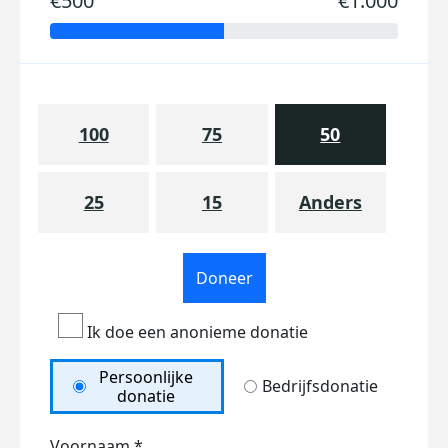
€500
€1.000
100
75
50
25
15
Anders
Doneer
Ik doe een anonieme donatie
Persoonlijke
Bedrijfsdonatie
donatie
Voornaam *