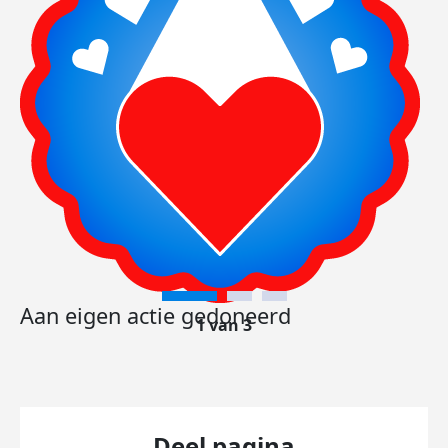
Aan eigen actie gedoneerd
1 van 3
Deel pagina