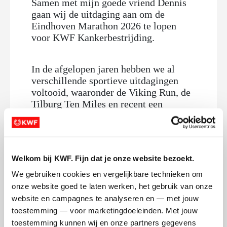
Samen met mijn goede vriend Dennis
gaan wij de uitdaging aan om de
Eindhoven Marathon 2026 te lopen
voor KWF Kankerbestrijding.
In de afgelopen jaren hebben we al
verschillende sportieve uitdagingen
voltooid, waaronder de Viking Run, de
Tilburg Ten Miles en recent een
Gymrace. De marathon wordt onze
volgende grote uitdaging, waarvoor we
de komende tijd hard zullen trainen!
Welkom bij KWF. Fijn dat je onze website bezoekt.
Met deze actie wil ik niet alleen de
We gebruiken cookies en vergelijkbare technieken om 
finish halen, maar ook een mooi bedrag
onze website goed te laten werken, het gebruik van onze 
ophalen voor KWF. Iedere bijdrage,
website en campagnes te analyseren en — met jouw 
groot of klein, helpt in de strijd tegen
toestemming — voor marketingdoeleinden. Met jouw 
kanker en wordt enorm gewaardeerd.
toestemming kunnen wij en onze partners gegevens 