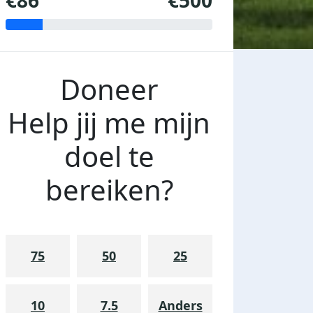
€86
€500
Doneer
Help jij me mijn
doel te
bereiken?
75
50
25
10
7.5
Anders