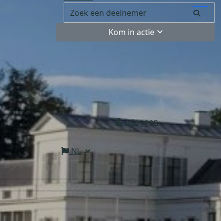
Kom in actie
Inloggen
NL