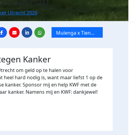
n Woensel
ker Utrecht 2026
Mulenga x Tien
mile van Utrecht
 tegen Kanker
Utrecht om geld op te halen voor
heel hard nodig is, want maar liefst 1 op de
se kanker. Sponsor mij en help KWF met de
naar kanker. Namens mij en KWF: dankjewel!