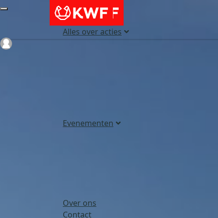
Alles over acties
Login
Evenementen
Over ons
Contact