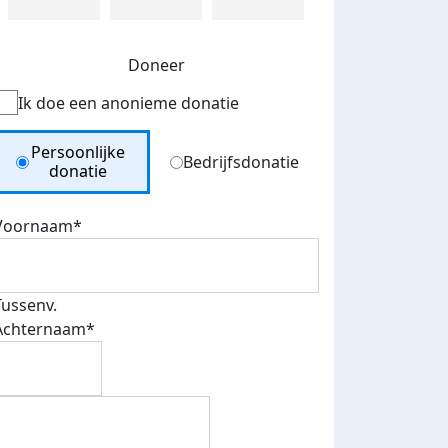
Doneer
Ik doe een anonieme donatie
Donation Type
Persoonlijke
Bedrijfsdonatie
donatie
Voornaam*
Tussenv.
Achternaam*