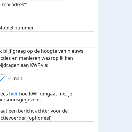
E-mailadres*
fondsenwerver
E-mails verstuurd
Mobiel nummer
Ik blijf graag op de hoogte van nieuws,
acties en manieren waarop ik kan
bijdragen aan KWF via:
E-mail
Lees
hier
hoe KWF omgaat met je
persoonsgegevens.
Laat een bericht achter voor de
actievoerder (optioneel)