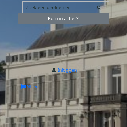
Kom in actie
Inloggen
NL